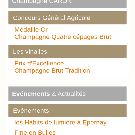
Champagne CARON
Concours Général Agricole
Médaille Or
Champagne Quatre cépages Brut
Les vinalies
Prix d'Excellence
Champagne Brut Tradition
Evénements
& Actualités
Evénements
les Habits de lumière à Epernay
Fine en Bulles