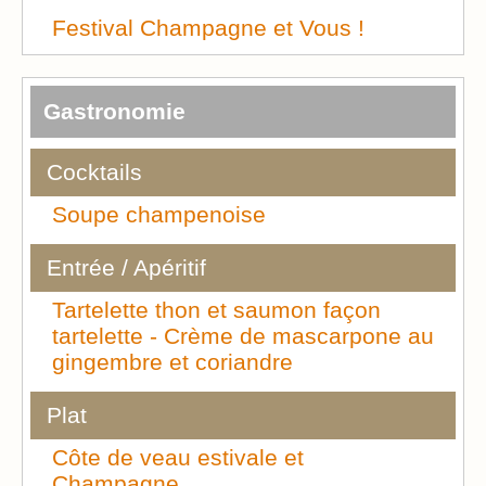
Festival Champagne et Vous !
Gastronomie
Cocktails
Soupe champenoise
Entrée / Apéritif
Tartelette thon et saumon façon
tartelette - Crème de mascarpone au
gingembre et coriandre
Plat
Côte de veau estivale et
Champagne