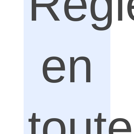
Régl
en
toute