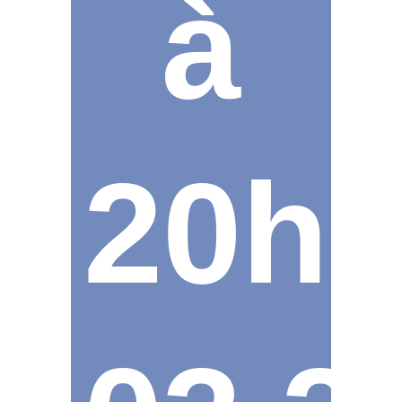
à
20h.