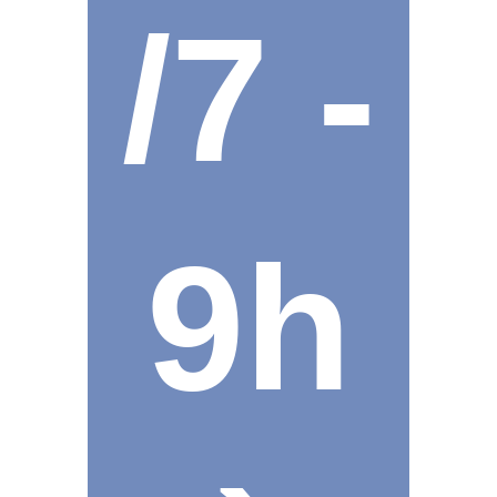
/7 -
9h