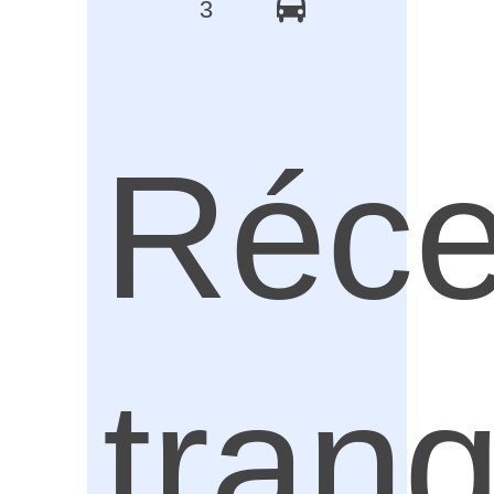
3
Réce
tranq