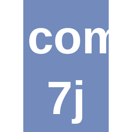
com
7j