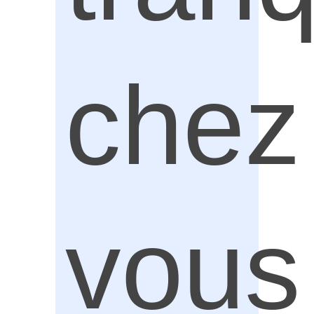
chez
vous