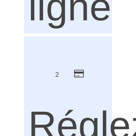
ligne
2
Régle