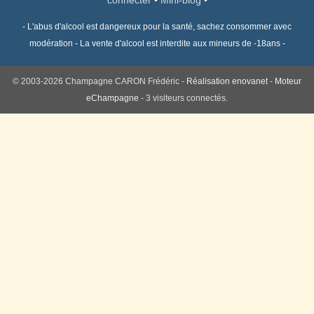
- L'abus d'alcool est dangereux pour la santé, sachez consommer avec
modération - La vente d'alcool est interdite aux mineurs de -18ans -
© 2003-2026 Champagne CARON Frédéric -
Réalisation enovanet
-
Moteur
eChampagne
- 3 visiteurs connectés.