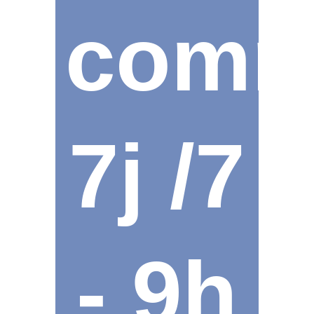
comm
7j /7
- 9h