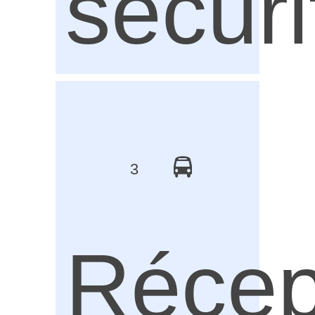
sécuri
3
Récep