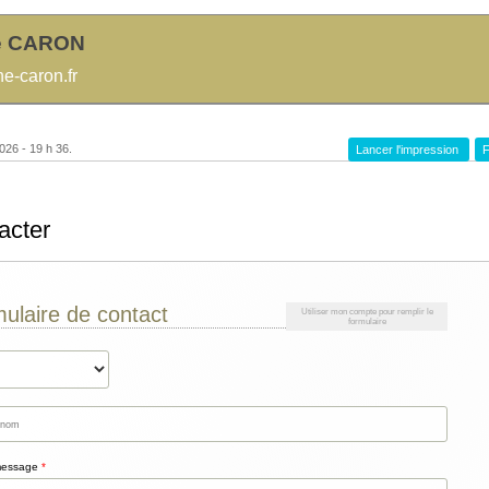
e CARON
-caron.fr
026 - 19 h 36.
Lancer l'impression
F
acter
ulaire de contact
Utiliser mon compte pour remplir le
formulaire
message