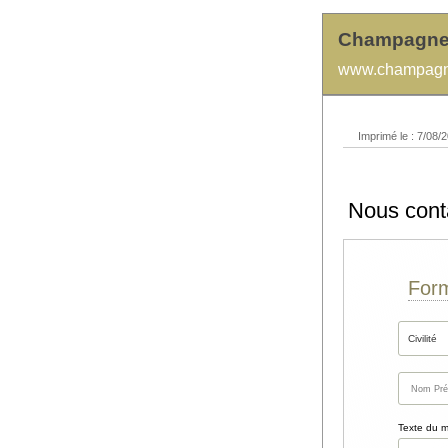
Champagn
www.champagne
Imprimé le : 7/08/2
Nous cont
Form
Texte du 