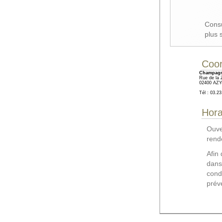
Consu
plus 
Coo
Champagn
Rue de la Z
02400 AZ
Tél : 03.23
Hora
Ouver
rend
Afin 
dans
cond
préve