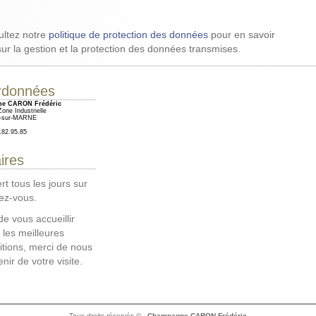
ltez notre
politique de protection des données
pour en savoir
sur la gestion et la protection des données transmises.
rdonnées
e CARON Frédéric
one Industrielle
Y-sur-MARNE
.82.95.85
ires
t tous les jours sur
ez-vous.
de vous accueillir
 les meilleures
itions, merci de nous
nir de votre visite.
Tous droits réservés © -
Champagne CARON Frédéric